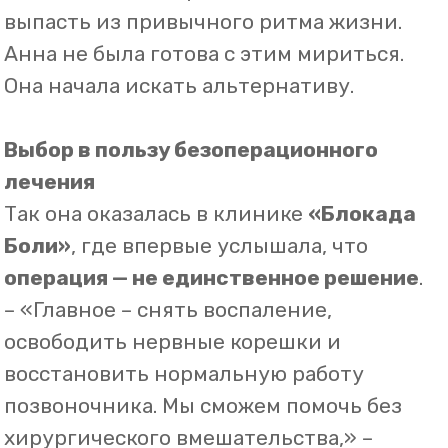
✔
Медикаментозное лечение
– для
снятия воспаления.
✔
Кинезиотерапию
– чтобы укрепить
мышцы и предотвратить рецидив.
Путь к избавлению от боли
Первые дни были непростыми.
Боли
становились слабее, но не уходили
сразу
. Анна терпеливо выполняла все
рекомендации врача. Через
две недели
ей стало легче: боль не мешала работать,
исчезло ощущение тяжести в ногах.
Через
месяц
она вдруг поняла, что день
прошёл
без боли
– впервые за долгое
время.
А через
три месяца
Анна смогла
полноценно двигаться
, заниматься
привычными делами, не задумываясь о
спине.