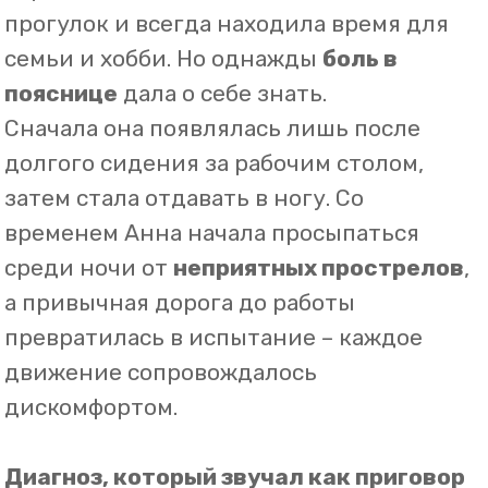
дискомфортом.
Диагноз, который звучал как приговор
Обратившись в клинику, Анна прошла
рентген-диагностику
, которая выявила
признаки дегенеративных изменений
позвоночника. Врачи предложили
единственный, по их мнению, выход –
операцию
.
– «Грыжа в поясничном отделе,
компрессия нервных корешков. Если не
убрать её хирургически, боль станет
хронической,» – вынесли вердикт
специалисты.
Эти слова звучали пугающе. Операция
означала долгий период
восстановления, риски и необходимость
выпасть из привычного ритма жизни.
Анна не была готова с этим мириться.
Она начала искать альтернативу.