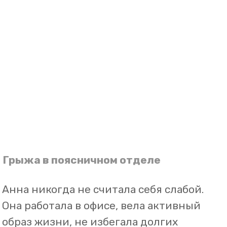
Грыжа в поясничном отделе
Анна никогда не считала себя слабой.
Она работала в офисе, вела активный
образ жизни, не избегала долгих
прогулок и всегда находила время для
семьи и хобби. Но однажды
боль в
пояснице
дала о себе знать.
Сначала она появлялась лишь после
долгого сидения за рабочим столом,
затем стала отдавать в ногу. Со
временем Анна начала просыпаться
среди ночи от
неприятных прострелов
,
а привычная дорога до работы
превратилась в испытание – каждое
движение сопровождалось