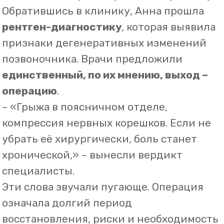
Выбор в пользу безоперационного
лечения
Так она оказалась в клинике
«Блокада
Боли»
, где впервые услышала, что
операция — не единственное решение
.
– «Главное – снять воспаление,
освободить нервные корешки и
восстановить нормальную работу
позвоночника. Мы сможем помочь без
хирургического вмешательства,» –
уверенно сказал врач.
После детальной консультации Анне
назначили
комплексную терапию
,
включающую:
✔
Лечебные блокады
– для быстрого
снятия боли.
✔
Физиотерапию
– для ускорения
восстановления тканей.