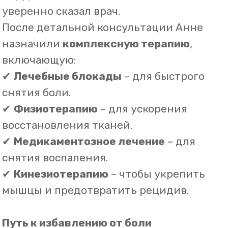
Вывод: не бойтесь искать
альтернативу
Операция – не всегда единственное
решение. Иногда
правильно
подобранное лечение и комплексный
подход
могут дать не менее
эффективный результат.
💬
«Мне предлагали операцию, но я
решила попробовать без неё. Уже через
месяц боли почти не было! Главное —
довериться профессионалам и следовать
плану лечения».
– Анна, 42 года.
Она не просто избежала операции – она
вернула себе жизнь без боли
.
Получить консультацию