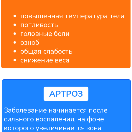
ПОЧЕМУ ТАБЛЕТКИ ОТ
БОЛИ В СУСТАВАХ НЕ
ЛЕЧАТ БОЛЕЗНЬ
Обезболивающие и БАДы не лечат
сустав, а лишь временно
приглушают боль. Они не
восстанавливают хрящ и не
останавливают разрушение
сустава, при этом нагружают
желудок, печень и почки. Со
временем приходится повышать
дозу, эффект становится слабее, а
болезнь незаметно прогрессирует.
Поэтому таблетки и
хондропротекторы могут быть
только дополнением,