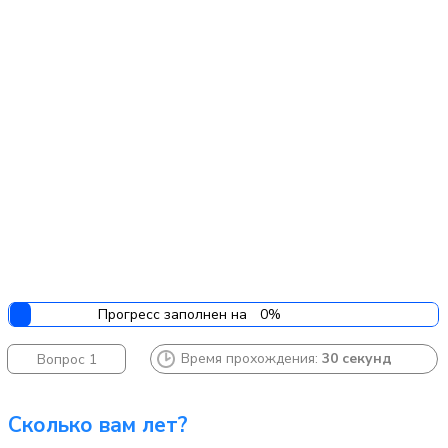
5
ПОСТЕПЕННО УЛУЧШАЕТСЯ
СОСТОЯНИЕ ХРЯЩЕВОЙ
ТКАНИ И СИНОВИАЛЬНОЙ
ЖИДКОСТИ ВНУТРИ
СУСТАВА
СКОРОСТЬ ПОЯВЛЕНИЯ
УЛУЧШЕНИЙ И ИХ СТЕПЕНЬ
У КАЖДОГО ЧЕЛОВЕКА
РАЗЛИЧАЮТСЯ И ЗАВИСЯТ
ОТ СТАДИИ ЗАБОЛЕВАНИЯ,
СОПУТСТВУЮЩИХ
ПРОБЛЕМ СО ЗДОРОВЬЕМ И
ТОГО, НАСКОЛЬКО