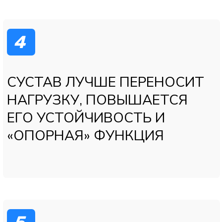
Снятие воспаления и отёка
Улучшение подвижности
Возможность начать активное
восстановление
Применяется при: артрозе,
артрите, бурсите, травмах,
обострениях хронической боли.
Цель: быстрое снятие
боли и воспаления
3
«ПЛАЗМОТЕРАПИЯ
(PRP-ТЕРАПИЯ)»
Забор собственной крови
пациента
Выделение плазмы,
обогащённой тромбоцитами
Введение PRP в поражённый