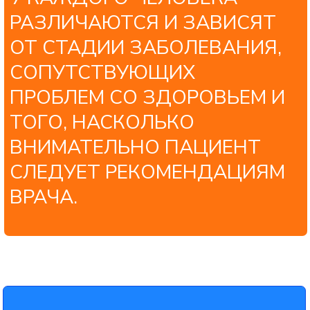
Цель: улучшение
«смазки» и амортизации
сустава
5
«ВВЕДЕНИЕ КОЛЛАГЕНА»
Инъекционное введение
коллагена
Улучшение эластичности
связок и сухожилий
Поддержка суставной капсулы
Снижение болевого синдрома
Повышение устойчивости
сустава к нагрузкам
Цель: укрепление связочного
аппарата и поддержка суставных
структур