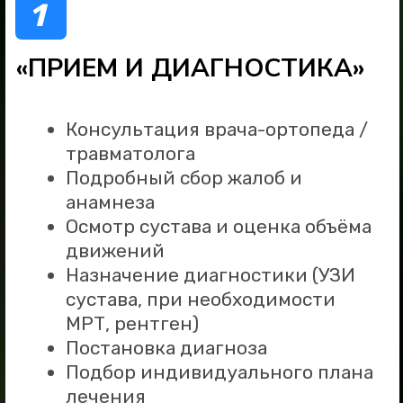
с 8:00 до 21:00 (ежедневно без перерыров)
Оренбург
, пер. Соляной, д. 11
© Блокада Боли 2023
ООО "Центр БОЛИ НЕТ"