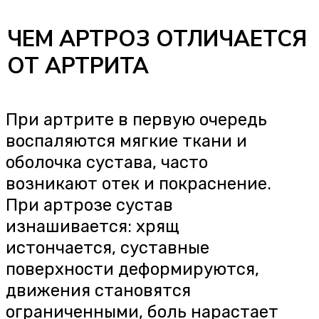
поверхности деформируются,
движения становятся
ограниченными, боль нарастает
при нагрузке. Длительно
текущий воспалительный
процесс без лечения может
привести к артрозу и в итоге —
к необходимости замены
сустава
Именно поэтому наши врачи
проводят полное обследование
сустава и окружающих мышц,
анализируют ваши жалобы и
сопоставляют их с данными
визуальной диагностики. Такой
комплексный подход помогает
точно определить, насколько
поврежден сустав, и подобрать
оптимальный план лечения
именно для вас. Важно