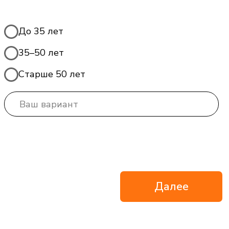
ВНИМАТЕЛЬНО ПАЦИЕНТ
СЛЕДУЕТ РЕКОМЕНДАЦИЯМ
ВРАЧА.
ЕСЛИ ВЫ УСТАЛИ КАЖДЫЙ РАЗ
ТЕРПЕТЬ БОЛЬ ПРИ АРТРОЗЕ ИЛИ
АРТРИТЕ И НЕ ХОТИТЕ ДОВОДИТЬ
СУСТАВ ДО ОПЕРАЦИИ, ЗАПИШИТЕСЬ
НА ПЕРВИЧНУЮ КОНСУЛЬТАЦИЮ
ТРАВМАТОЛОГА‑ОРТОПЕДА В
СПЕЦИАЛИЗИРОВАННЫЙ ЦЕНТР
ЛЕЧЕНИЯ СУСТАВОВ «БЛОКАДА БОЛИ»
В ОРЕНБУРГЕ