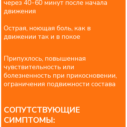
в начале ночи из-за венозного
застоя.
Боль при дневной физической
нагрузке, а не в покое (при ходьбе,
беге, приседаниях и пр,) Далее при
движении боли изчезают
(стартовые боли). Возникает
сильная боль в колене, хруст при
сгибании-разгибании.
СОПУТСТВУЮЩИЕ
СИМПТОМЫ:
деформация (при артрозе
изменяется внешний вид
сустава, но в этом случае нет
припухлости, как при артрите)
хруст