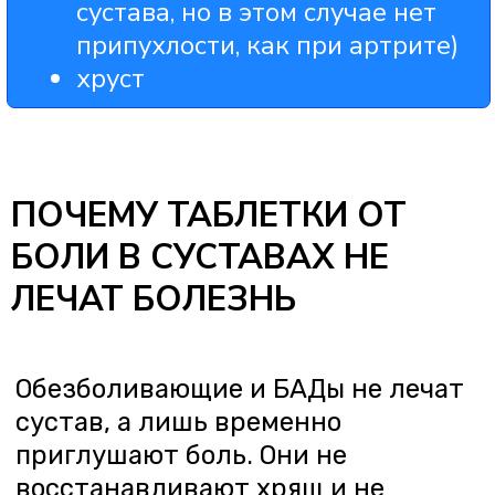
Прогресс заполнен на
0%
Время прохождения:
30 секунд
Вопрос 1
Сколько вам лет?
Карюхин Вячеслав
До 35 лет
35–50 лет
Старше 50 лет