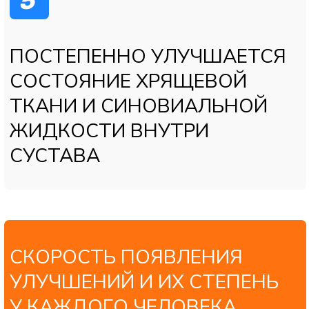
сустав
Запуск процессов регенерации
Улучшение питания хрящевой
ткани
Цель: стимуляция естественного
Снижение воспаления
восстановления тканей
4
«ВВЕДЕНИЕ ГИАЛУРОНОВОЙ
КИСЛОТЫ (СИНОВИАЛЬНАЯ
ТЕРАПИЯ)»
Введение препарата
гиалуроновой кислоты в сустав
Улучшение скольжения
суставных поверхностей
Снижение трения и боли
Повышение подвижности
Замедление разрушения хряща