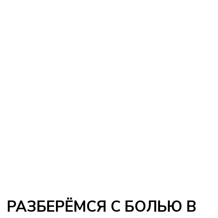
2
УХОДИТ ВЫРАЖЕННЫЙ
ОТЕК, СУСТАВ МЕНЬШЕ
«ГОРИТ» И БЕСПОКОИТ
3
ДВИЖЕНИЯ СТАНОВЯТСЯ