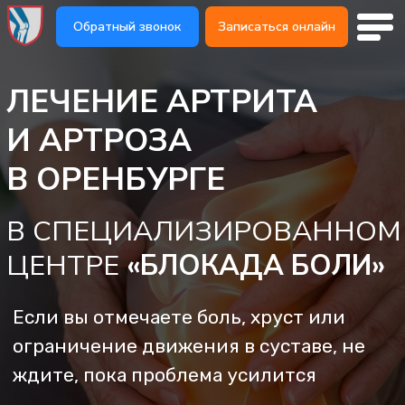
Обратный звонок
Обратный звонок
Записаться онлайн
Записаться онлайн
ЛЕЧЕНИЕ АРТРИТА
И АРТРОЗА
В ОРЕНБУРГЕ
В СПЕЦИАЛИЗИРОВАННОМ
ЦЕНТРЕ
«БЛОКАДА БОЛИ»
Если вы отмечаете боль, хруст или
ограничение движения в суставе, не
ждите, пока проблема усилится
Запишитесь на прием к нашему врачу:
он оценит состояние сустава, подберет
оптимальный план лечения чтобы вы
могли быстрее почувствовать
облегчение