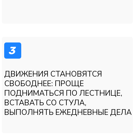
движений
Назначение диагностики (УЗИ
сустава, при необходимости
МРТ, рентген)
Постановка диагноза
Подбор индивидуального плана
лечения
Цель:
диагностика и
план лечения
2
«БЛОКАДА СУСТАВА
(БЛОКАДА БОЛИ)»
Введение лекарственного
препарата непосредственно в
сустав или околосуставные
ткани
Быстрое уменьшение боли