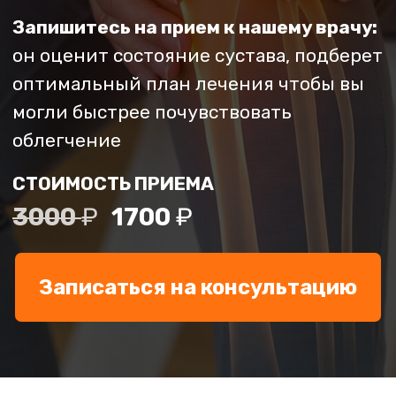
СТОИМОСТЬ ПРИЕМА
3000
₽
1700
₽
Записаться на консультацию
ЧЕМ АРТРОЗ ОТЛИЧАЕТСЯ
ОТ АРТРИТА
При артрите в первую очередь
воспаляются мягкие ткани и
оболочка сустава, часто
возникают отек и покраснение.
При артрозе сустав
изнашивается: хрящ
истончается, суставные