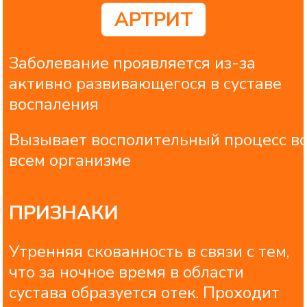
снижение веса
АРТРОЗ
Заболевание начинается после
сильного воспаления, на фоне
которого увеличивается зона
поражения
Заболевание повреждает только
суставы
ПРИЗНАКИ
Боли и отечность как при артрите
Кратковременные боли после
периодов покоя. непрерывные
ночные "тупые" ночные боли чаще