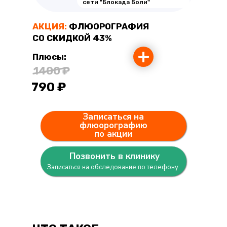
сети "Блокада Боли"
АКЦИЯ:
ФЛЮОРОГРАФИЯ
СО СКИДКОЙ 43%
+
Плюсы:
1400 ₽
790
₽
Записаться на
флюорографию
по акции
Позвонить в клинику
Записаться на обследование по телефону