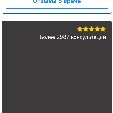
СТАЖ 8 ЛЕТ
Савков Иван Валериевич
Врач Невролог
Как невролог, я рассматриваю лечение
суставов методом СВФ как возможность
помочь тем пациентам, у кого обычные
таблетки, мази и стандартные уколы уже
дают только кратковременное
облегчение, а операции пока очень не
хочется.
Когда артроз заходит достаточно
далеко, консервативная терапия часто
не успевает за прогрессирующими
структурными изменениями в суставе: