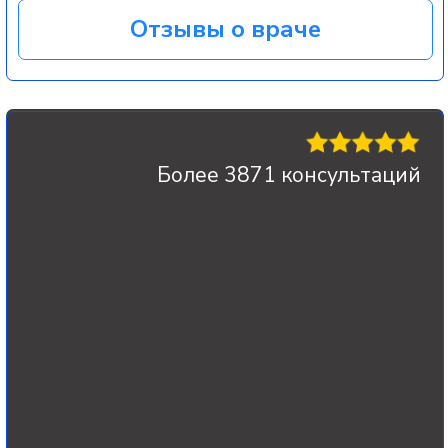
«КОМПЛЕКСНОЕ
РЕГЕНЕРАТОРНОЕ
ДЕЙСТВИЕ»
СВФ содержит клетки и факторы,
способствующие обновлению
хрящевой и окружающих тканей,
улучшению микроциркуляции и
местного обмена
4
«МИНИМАЛЬНАЯ
СИСТЕМНАЯ НАГРУЗКА»
В отличие от длительного приема
обезболивающих и
противовоспалительных средств,
СВФ инъекция не оказывает