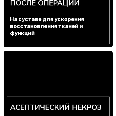
СТАЖ 12 ЛЕТ
Миненко Дмитрий
Сергеевич
Врач Травматолог-Ортопед
Как врач-ортопед, я считаю СВФ-
терапию ценным методом для отсрочки
хирургии и улучшения качества жизни,
особенно в промежуточных стадиях
артроза. Она особенно актуальна для
тех, кто не готов к длительному
восстановлению, но требует