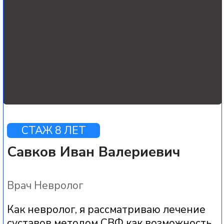
выраженного негативного
влияния на желудок, печень и
почки
5
«ДЛИТЕЛЬНЫЙ ЭФФЕКТ»
При благоприятном течении
процесса улучшение
подвижности и снижение боли
могут сохраняться в течение
нескольких лет