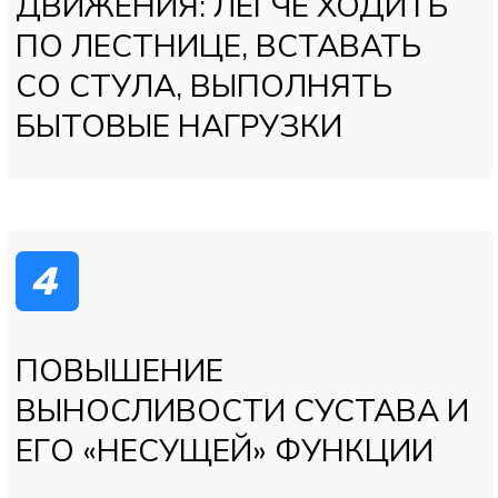
Прогресс заполнен на
0
Время прохождения:
30 секунд
Вопрос 6
Были ли рекомендации по операции или
эндопротезированию сустава?
Карюхин Вячеслав
Да, рекомендовали операцию
Говорили, что «пока рано», но нужно
наблюдение
Нет, про операцию речи не было
Не обращался(ась) к врачу по этому поводу
Назад
Далее