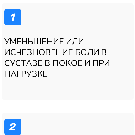
Время прохождения:
30 секунд
Вопрос 4
Ставили ли вам диагноз артроз или
артрит?
Карюхин Вячеслав
Да, артроз
Да, артрит
Да, артрозо‑артрит
Нет, диагноза пока нет
Затрудняюсь ответить
Назад
Далее