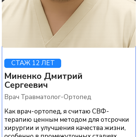
СТАЖ 7 ЛЕТ
Набиев Антон Вадимович
Врач Травматолог-Ортопед
Как врач я рассматриваю СВФ как
вариант лечения для тех пациентов, у
кого консервативная терапия уже не
дает достаточного эффекта, но есть
желание максимально отложить
операцию и сохранить собственный
сустав.
Когда артроз уже выражен, обычные