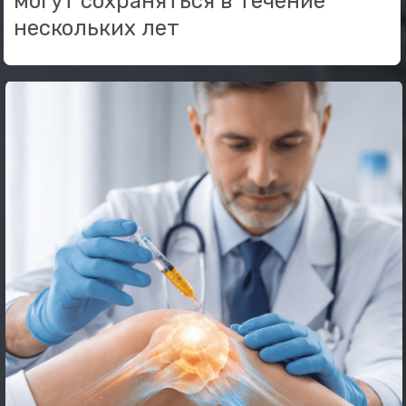
Прогресс заполнен на
0
Время прохождения:
30 секунд
Вопрос 2
Как давно вы испытываете боль или
дискомфорт в суставе?
Карюхин Вячеслав
Менее 3 месяцев
От 3 месяцев до 1 года
Более года
Боли возникают только после нагрузки
Назад
Далее