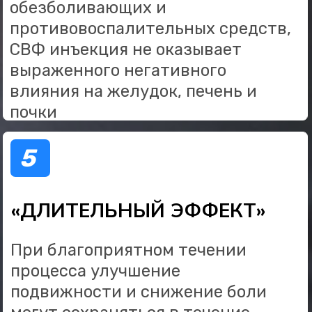
Время прохождения:
30 секунд
Вопрос 1
Какой сустав беспокоит вас
больше всего?
Карюхин Вячеслав
Коленный
Тазобедренный
Плечевой
Голеностопный
Далее