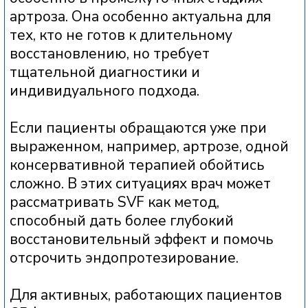
уколы и таблетки нередко дают лишь
кратковременное облегчение, а
структурные изменения продолжают
прогрессировать.
В таких случаях СВФ я рассматриваю как
метод с более глубоким
восстановительным эффектом:
стромально‑васкулярная фракция
содержит клетки и факторы роста,
которые снижают воспаление, улучшают
питание хряща и стимулируют его
регенерацию.
За счет этого у значительной части
пациентов удается отсрочить
эндопротезирование на годы или вовсе
избежать операции, особенно при 2–3
стадии артроза.
Подробнее о враче