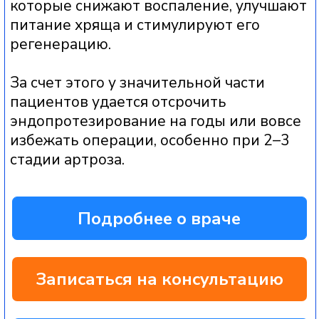
ткани самого пациента, что
снижает риск иммунного
отторжения и аллергических
реакций.
2
«ВЫСОКАЯ СТЕПЕНЬ
БИОЛОГИЧЕСКОЙ
СОВМЕСТИМОСТИ»
Препарат формируется из «родного»
биоматериала, поэтому организм
воспринимает его максимально
естественно
3