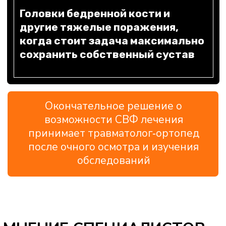
тщательной диагностики и
индивидуального подхода.
Если пациенты обращаются уже при
выраженном, например, артрозе, одной
консервативной терапией обойтись
сложно. В этих ситуациях врач может
рассматривать SVF как метод,
способный дать более глубокий
восстановительный эффект и помочь
отсрочить эндопротезирование.
Для активных, работающих пациентов
СВФ-инъекция часто становится
способом быстрее вернуться к
привычной нагрузке, уменьшить боль и
увеличить амплитуду движений без
длительной реабилитации после
операции.