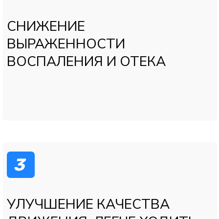
Прогресс заполнен на
0
Время прохождения:
30 секунд
Вопрос 5
Какие методы лечения вы
уже пробовали?
Карюхин Вячеслав
Таблетки и мази от боли
Уколы в сустав (гиалуроновая кислота,
гормоны и т.п.)
Физиотерапия, ЛФК, массаж
Ничего из перечисленного
Назад
Далее