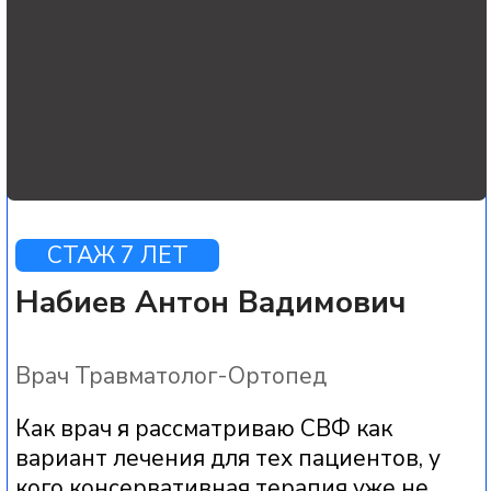
боль возвращается, подвижность
снижается, качество жизни падает. В
таких ситуациях СВФ терапия для меня
— это метод с
более
глубоким
восстановительным
потенциалом, а не просто
«обезболивающий укол».
При этом я всегда подчеркиваю, что
СВФ — не чудо-укол, а серьезная
медицинская технология,
эффективность которой зависит от
стадии артроза, общего состояния
пациента и его готовности соблюдать
рекомендации по нагрузкам и
реабилитации.
Подробнее о враче
Записаться на консультацию