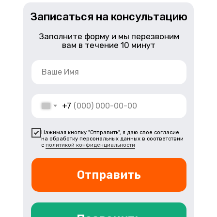
Нажимая кнопку "Записаться на приём", я даю свое
Записаться на консультацию
согласие на обработку персональных данных в
соответствии с
политикой конфиденциальности
Заполните форму и мы перезвоним
Записаться на приём
вам в течение 10 минут
+7
Нажимая кнопку "Отправить", я даю свое согласие
на обработку персональных данных в соответствии
с
политикой конфиденциальности
Отправить